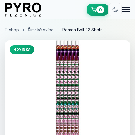
0
(0 položek)
E-shop
›
Římské svíce
›
Roman Ball 22 Shots
NOVINKA
Načítám...
0 Kč
Zobrazit košík
Celkem: