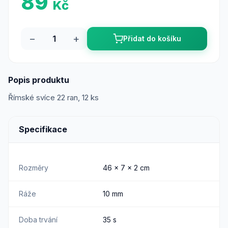
89
Kč
−
+
Přidat do košíku
Popis produktu
Římské svíce 22 ran, 12 ks
Specifikace
Rozměry
46 x 7 x 2 cm
Ráže
10 mm
Doba trvání
35 s